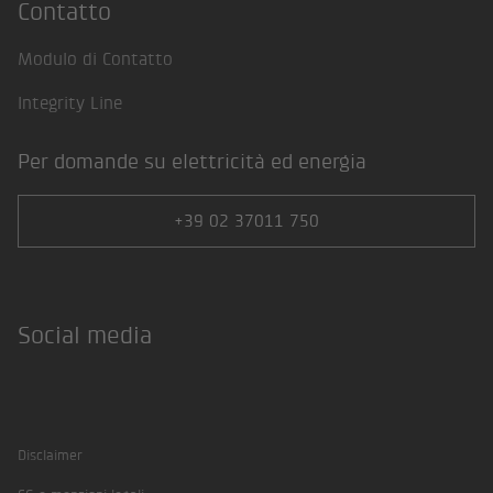
Contatto
Modulo di Contatto
Integrity Line
Per domande su elettricità ed energia
+39 02 37011 750
Social media
Facebook
Twitter
Instagram
LinkedIn
Xing
Disclaimer