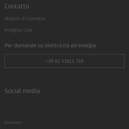
Contatto
Modulo di Contatto
Integrity Line
Per domande su elettricità ed energia
+39 02 37011 750
Social media
Facebook
Twitter
Instagram
LinkedIn
Xing
Disclaimer