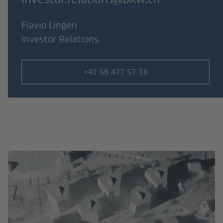
Flavio Lingeri
Investor Relations
Numero di telefono
+41 58 477 57 33
Il Gruppo BKW