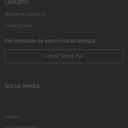
Contatto
Modulo di Contatto
Integrity Line
Per domande su elettricità ed energia
+39 02 37011 750
Social media
Facebook
Twitter
Instagram
LinkedIn
Xing
Disclaimer
CG e menzioni legali