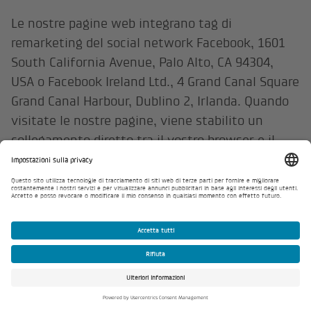
Le nostre pagine web integrano tag di
remarketing del social network Facebook, 1601
South California Avenue, Palo Alto, CA 94304,
USA o Facebook Ireland Ltd., 4 Grand Canal Square
Grand Canal Harbour, Dublino 2, Irlanda. Quando
visitate le nostre pagine, viene stabilito un
collegamento diretto tra il vostro browser e il
server di Facebook tramite i tag di remarketing.
Facebook riceve così l’informazione che avete
visitato il nostro sito web con il vostro indirizzo
IP. Se durante la visita siete anche su Facebook
perché avete effettuato il login al vostro
account, Facebook assocerà questa visita al
vostro account utente di Facebook. Possiamo
avvalerci delle informazioni così ottenute per la