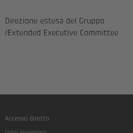
Direzione estesa del Gruppo​
/Extended Executive Committee
Accesso diretto
Footer
Energy Management